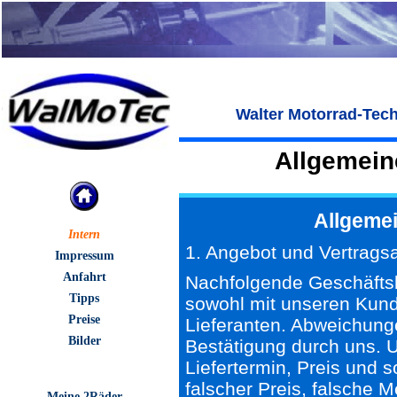
Walter Motorrad-Tec
Allgemein
Allgeme
Intern
1. Angebot und Vertrags
Impressum
Anfahrt
Nachfolgende Geschäftsb
Tipps
sowohl mit unseren Kun
Preise
Lieferanten. Abweichunge
Bilder
Bestätigung durch uns. U
Liefertermin, Preis und s
falscher Preis, falsche 
Meine 2Räder