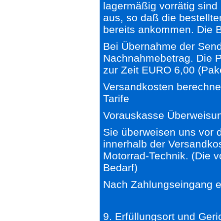
lagermäßig vorrätig sind
aus, so daß die bestellte
bereits ankommen. Die B
Bei Übernahme der Sendu
Nachnahmebetrag. Die P
zur Zeit EURO 6,00 (Paket
Versandkosten berechnen
Tarife
Vorauskasse Überweisun
Sie überweisen uns vor 
innerhalb der Versandkos
Motorrad-Technik. (Die v
Bedarf)
Nach Zahlungseingang er
9. Erfüllungsort und Ger